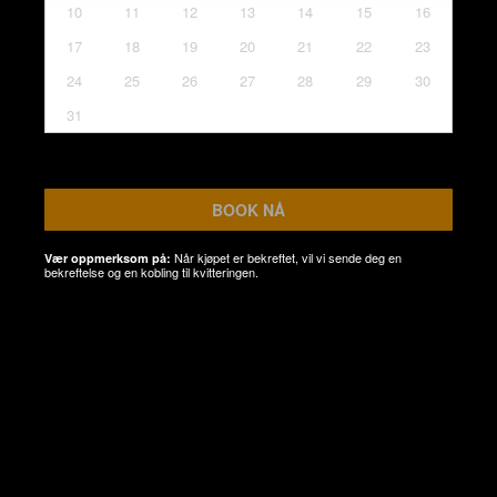
10
11
12
13
14
15
16
17
18
19
20
21
22
23
24
25
26
27
28
29
30
31
BOOK NÅ
Når kjøpet er bekreftet, vil vi sende deg en
Vær oppmerksom på:
bekreftelse og en kobling til kvitteringen.